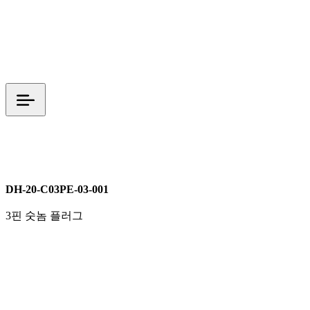
DH 시리즈
M20
전원커넥터
DH-20-C03PE-03-001
3핀 숫놈 플러그