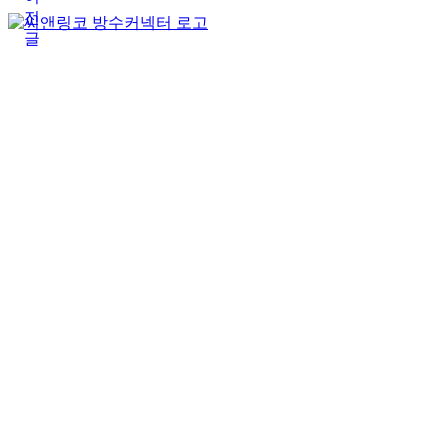
전
글
(주)테푸유케이리미티드
상호명
경기도 구리시 갈매순환로166번길 46 (갈매동
주소
김재호
대표자
685-88-01185
사업자 등록번호
031-869-2357
대표전화
roger7507@tefuuk.com
이메일