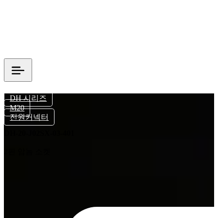
DH 시리즈
M20
전원커넥터
DH-20-J02SX-03-401
2핀 암놈 소켓