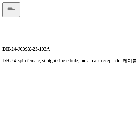
DH 시리즈
M24
screw (케이블 스크류 체결)
DH-24-J03SX-23-103A
DH-24 3pin female, straight single hole, metal cap. receptacl