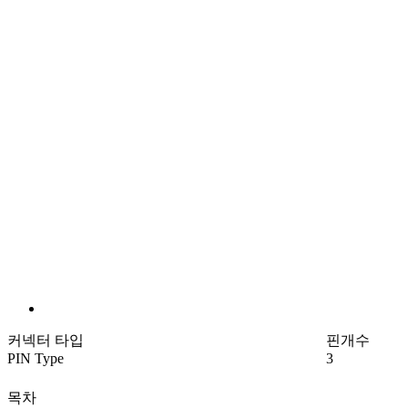
커넥터 타입
핀개수
PIN Type
3
목차