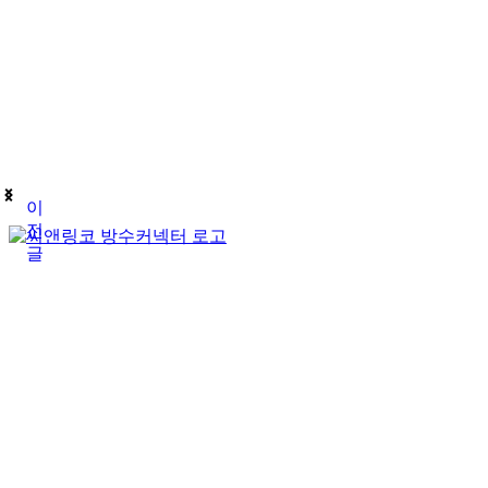
이
전
글
(주)테푸유케이리미티드
상호명
경기도 구리시 갈매순환로166번길 46 (갈매동
주소
김재호
대표자
685-88-01185
사업자 등록번호