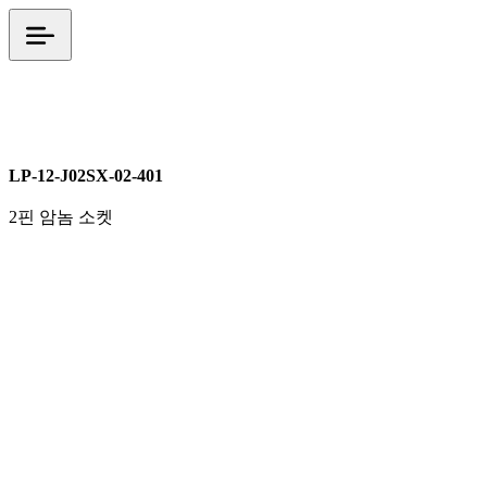
LP 시리즈
M12
전원커넥터
LP-12-J02SX-02-401
2핀 암놈 소켓