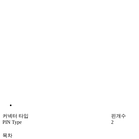
커넥터 타입
핀개수
PIN Type
2
목차