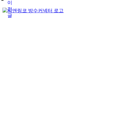
이
전
글
(주)테푸유케이리미티드
상호명
경기도 구리시 갈매순환로166번길 46 (갈매동
주소
김재호
대표자
685-88-01185
사업자 등록번호
031-869-2357
대표전화
roger7507@tefuuk.com
이메일