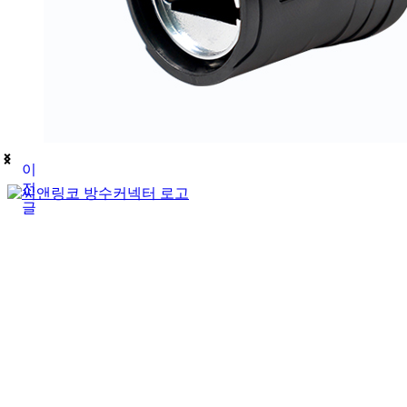
이
전
글
(주)테푸유케이리미티드
상호명
경기도 구리시 갈매순환로166번길 46 (갈매동
주소
김재호
대표자
685-88-01185
사업자 등록번호
031-869-2357