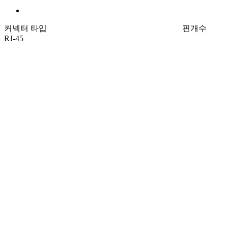
커넥터 타입
핀개수
RJ-45