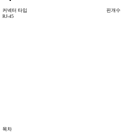
커넥터 타입
핀개수
RJ-45
목차