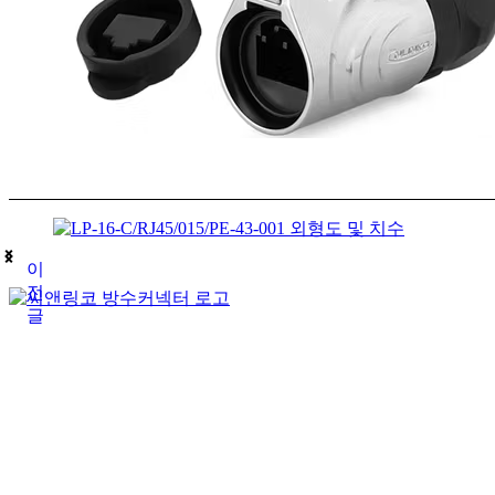
이
전
글
(주)테푸유케이리미티드
상호명
경기도 구리시 갈매순환로166번길 46 (갈매동
주소
김재호
대표자