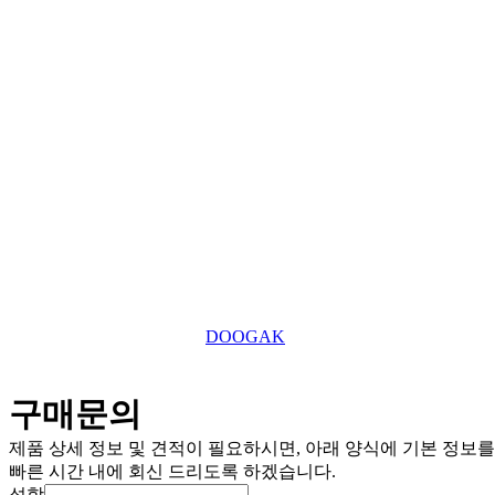
685-88-01185
사업자 등록번호
031-869-2357
대표전화
roger7507@tefuuk.com
이메일
Copyright © 2025 TEFU UK Ltd. All Right Reserved.
This website is designed by
DOOGAK
구매문의
제품 상세 정보 및 견적이 필요하시면, 아래 양식에 기본 정보
빠른 시간 내에 회신 드리도록 하겠습니다.
성함