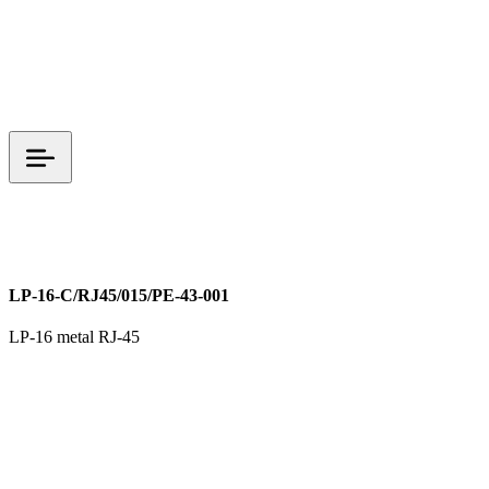
LP 시리즈
M16
RJ-45
LP-16-C/RJ45/015/PE-43-001
LP-16 metal RJ-45