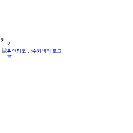
이
전
글
(주)테푸유케이리미티드
상호명
경기도 구리시 갈매순환로166번길 46 (갈매동
주소
김재호
대표자
685-88-01185
사업자 등록번호
031-869-2357
대표전화