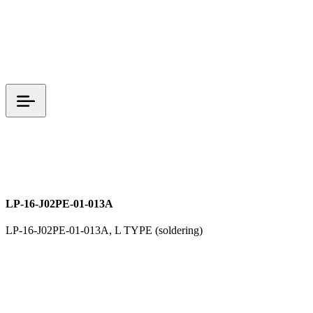
L TYPE
LP 시리즈
M16
전원커넥터
LP-16-J02PE-01-013A
LP-16-J02PE-01-013A, L TYPE (soldering)