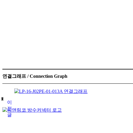
연결그래프 / Connection Graph
이
전
글
(주)테푸유케이리미티드
상호명
경기도 구리시 갈매순환로166번길 46 (갈매동