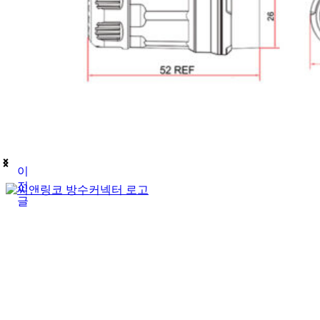
이
전
글
(주)테푸유케이리미티드
상호명
경기도 구리시 갈매순환로166번길 46 (갈매동
주소
김재호
대표자
685-88-01185