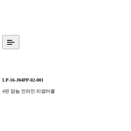
LP 시리즈
M16
전원커넥터
LP-16-J04PP-02-001
4핀 암놈 인라인 리셉터클