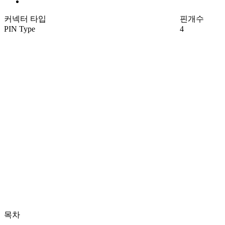
커넥터 타입
핀개수
PIN Type
4
목차