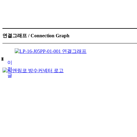
연결그래프 / Connection Graph
이
전
글
(주)테푸유케이리미티드
상호명
경기도 구리시 갈매순환로166번길 46 (갈매동
주소
김재호
대표자
685-88-01185
사업자 등록번호