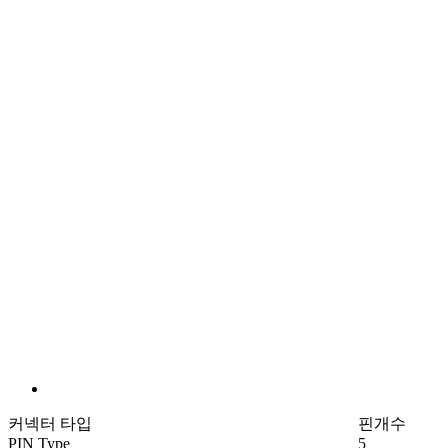
커넥터 타입
핀개수
PIN Type
5