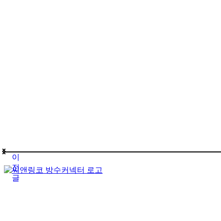
이
전
글
(주)테푸유케이리미티드
상호명
경기도 구리시 갈매순환로166번길 46 (갈매동
주소