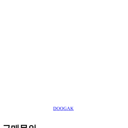
김재호
대표자
685-88-01185
사업자 등록번호
031-869-2357
대표전화
roger7507@tefuuk.com
이메일
Copyright © 2025 TEFU UK Ltd. All Right Reserved.
This website is designed by
DOOGAK