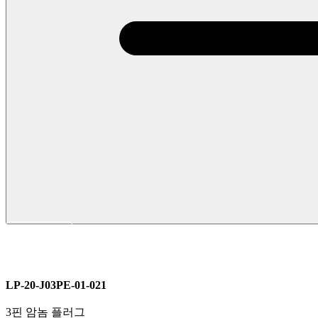
LP 시리즈
M20
전원커넥터
LP-20-J03PE-01-021
3핀 암놈 플러그