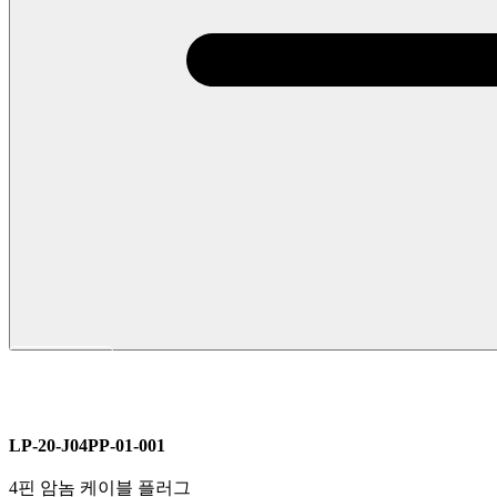
LP 시리즈
M20
전원커넥터
LP-20-J04PP-01-001
4핀 암놈 케이블 플러그