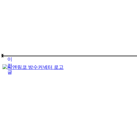
이
전
글
(주)테푸유케이리미티드
상호명
경기도 구리시 갈매순환로166번길 46 (갈매동
주소
김재호
대표자
685-88-01185
사업자 등록번호