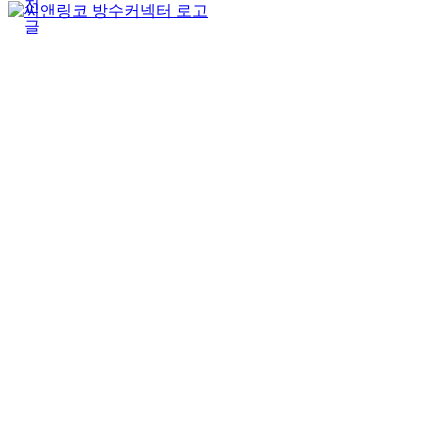
전
글
(주)테푸유케이리미티드
상호명
경기도 구리시 갈매순환로166번길 46 (갈매동
주소
김재호
대표자
685-88-01185
사업자 등록번호
031-869-2357
대표전화
roger7507@tefuuk.com
이메일
Copyright © 2025 TEFU UK Ltd. All Right Reserved.