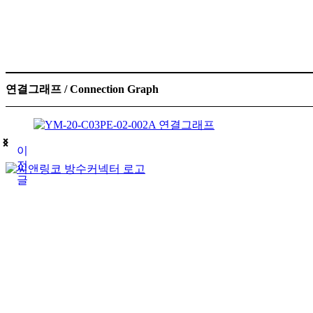
연결그래프 / Connection Graph
이
전
글
(주)테푸유케이리미티드
상호명
경기도 구리시 갈매순환로166번길 46 (갈매동
주소
김재호
대표자
685-88-01185
사업자 등록번호