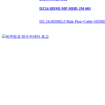
DZ24-HDMI-MP-MHD-2M-001
DZ-24-HDMI2.0 Male Plug+Cable+HDMI
(주)테푸유케이리미티드
상호명
경기도 구리시 갈매순환로166번길 46 (갈매동
주소
김재호
대표자
685-88-01185
사업자 등록번호
031-869-2357
대표전화
roger7507@tefuuk.com