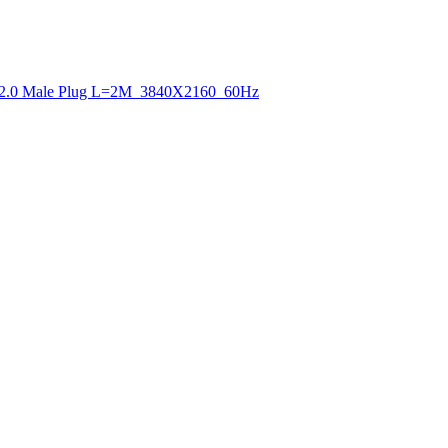
2.0 Male Plug L=2M_3840X2160_60Hz
) 금강펜테리움 IX타워 326호