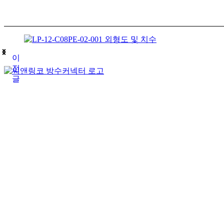
이
전
글
(주)테푸유케이리미티드
상호명
경기도 구리시 갈매순환로166번길 46 (갈매동
주소
김재호
대표자
685-88-01185
사업자 등록번호
031-869-2357
대표전화
roger7507@tefuuk.com
이메일