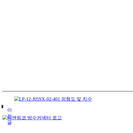
이
전
글
(주)테푸유케이리미티드
상호명