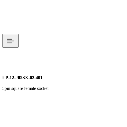
LP 시리즈
M12
시그널 커넥터
LP-12-J05SX-02-401
5pin square female socket