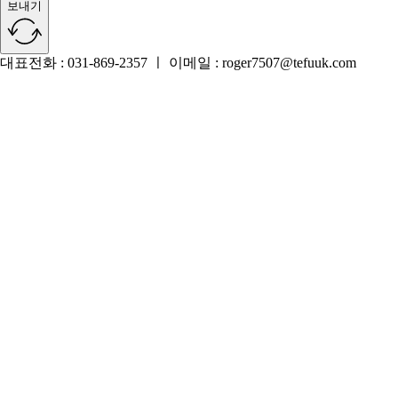
성함
직책
이메일
회사 홈페이지
문의내용
개인정보 취급방침에 동의합니다.
보내기
대표전화 : 031-869-2357 ㅣ 이메일 : roger7507@tefuuk.com