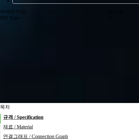
커넥터 타입
핀개수
PIN Type
3