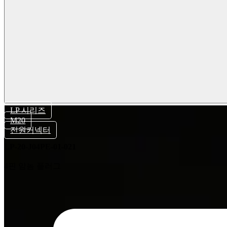
LP 시리즈
M20
전원커넥터
LP-20-J04PE-01-021
4핀 암놈 플러그