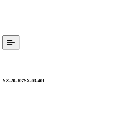
M20
YZ 시리즈
시그널 커넥터
YZ-20-J07SX-03-401