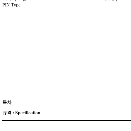
PIN Type
목차
규격 / Specification