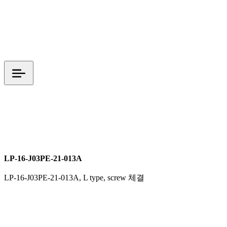
L TYPE
LP 시리즈
M16
screw (케이블 스크류 체결)
전원커넥터
LP-16-J03PE-21-013A
LP-16-J03PE-21-013A, L type, screw 체결