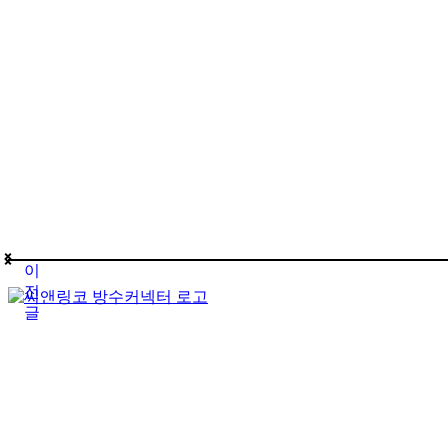
이
전
글
(주)테푸유케이리미티드
상호명
경기도 구리시 갈매순환로166번길 46 (갈매동
주소
김재호
대표자