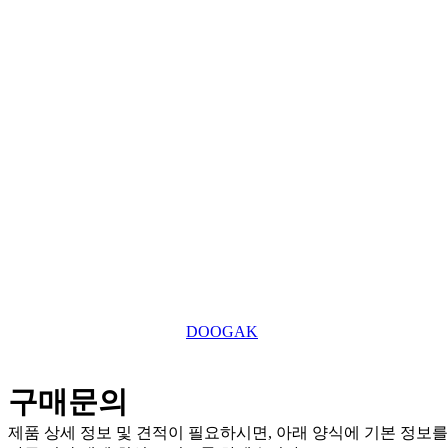
685-88-01185
사업자 등록번호
031-869-2357
대표전화
roger7507@tefuuk.com
이메일
Copyright © 2025 TEFU UK Ltd. All Right Reserved.
This website is designed by
DOOGAK
구매문의
제품 상세 정보 및 견적이 필요하시면, 아래 양식에 기본 정보